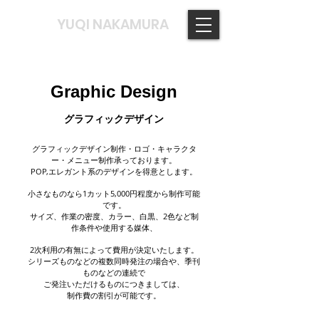
YUQI NAKAMURA
Graphic Design
グラフィックデザイン
グラフィックデザイン制作・ロゴ・キャラクタ
ー・メニュー制作承っております。
POP,エレガント系のデザインを得意とします。
小さなものなら1カット5,000円程度から制作可能
です。
サイズ、作業の密度、カラー、白黒、2色など制
作条件や使用する媒体、
2次利用の有無によって費用が決定いたします。
シリーズものなどの複数同時発注の場合や、季刊
ものなどの連続で
ご発注いただけるものにつきましては、
制作費の割引が可能です。