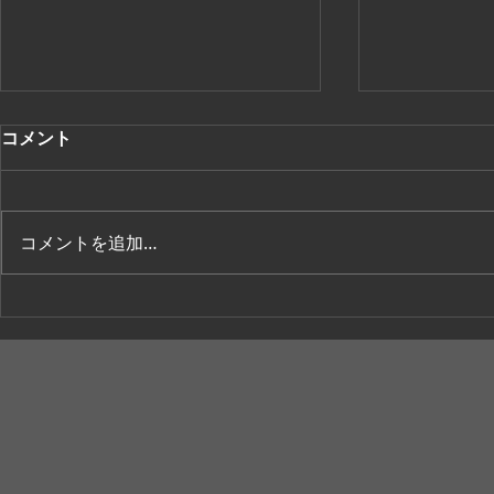
コメント
コメントを追加…
【大丸東京百貨店×中村ユ
24SSパリ
キ】イベント「今年のアウタ
演しました
ー30選」のお知らせ